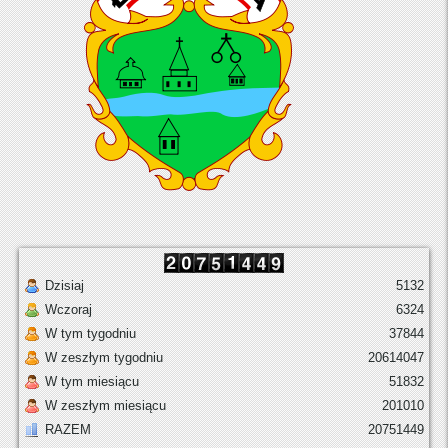
Dzisiaj
5132
Wczoraj
6324
W tym tygodniu
37844
W zeszłym tygodniu
20614047
W tym miesiącu
51832
W zeszłym miesiącu
201010
RAZEM
20751449