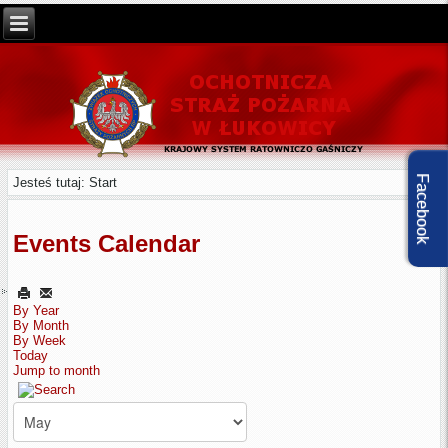
Facebook
Jesteś tutaj:
Start
Events Calendar
By Year
By Month
By Week
Today
Jump to month