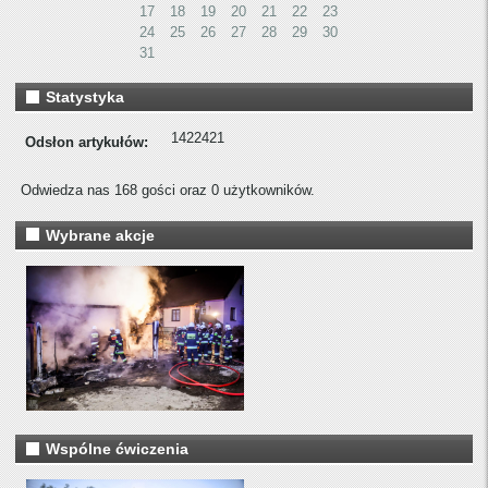
17
18
19
20
21
22
23
24
25
26
27
28
29
30
31
Statystyka
1422421
Odsłon artykułów:
Odwiedza nas 168 gości oraz 0 użytkowników.
Wybrane akcje
Wspólne ćwiczenia