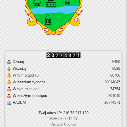
Dzisiaj
6459
Wczoraj
6829
W tym tygodniu
60766
W zeszłym tygodniu
20614047
W tym miesiącu
74754
W zeszłym miesiącu
201010
RAZEM
20774371
Twój adres IP: 216.73.217.120
2026-08-09 14:27
Visitors Counter