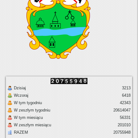
Dzisiaj
3213
Wczoraj
6418
W tym tygodniu
42343
W zeszłym tygodniu
20614047
W tym miesiącu
56331
W zeszłym miesiącu
201010
RAZEM
20755948