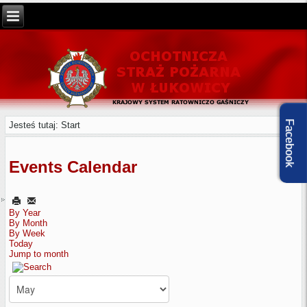
Facebook
Jesteś tutaj:
Start
Events Calendar
By Year
By Month
By Week
Today
Jump to month