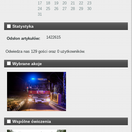
17
18
19
20
21
22
23
24
25
26
27
28
29
30
31
Statystyka
1422615
Odsłon artykułów:
Odwiedza nas 129 gości oraz 0 użytkowników.
Wybrane akcje
Wspólne ćwiczenia