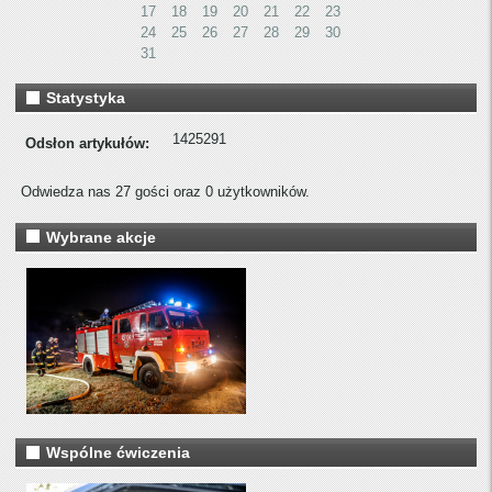
17
18
19
20
21
22
23
24
25
26
27
28
29
30
31
Statystyka
1425291
Odsłon artykułów:
Odwiedza nas 27 gości oraz 0 użytkowników.
Wybrane akcje
Wspólne ćwiczenia