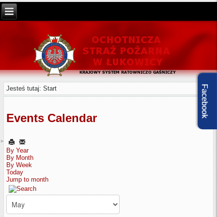
Facebook
Jesteś tutaj:
Start
Events Calendar
By Year
By Month
By Week
Today
Jump to month