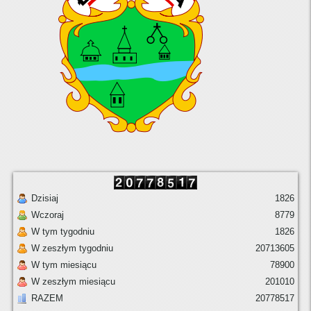
Dzisiaj
1826
Wczoraj
8779
W tym tygodniu
1826
W zeszłym tygodniu
20713605
W tym miesiącu
78900
W zeszłym miesiącu
201010
RAZEM
20778517