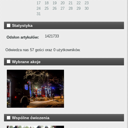
17
18
19
20
21
22
23
24
25
26
27
28
29
30
31
Statystyka
1421733
Odsłon artykułów:
Odwiedza nas 57 gości oraz 0 użytkowników.
Wybrane akcje
Wspólne ćwiczenia