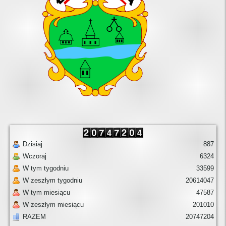
Dzisiaj
887
Wczoraj
6324
W tym tygodniu
33599
W zeszłym tygodniu
20614047
W tym miesiącu
47587
W zeszłym miesiącu
201010
RAZEM
20747204