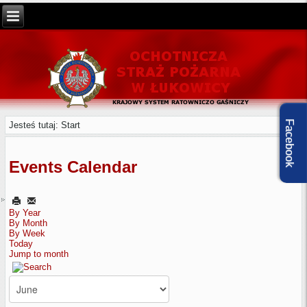
Facebook
Jesteś tutaj:
Start
Events Calendar
By Year
By Month
By Week
Today
Jump to month