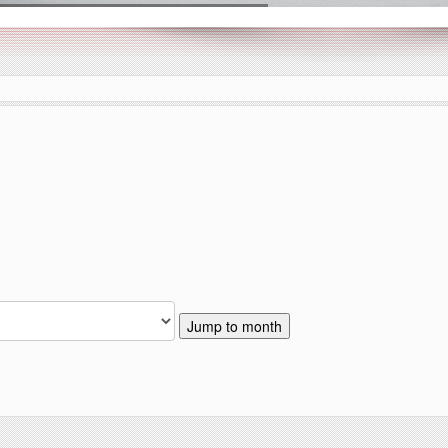
OCHOTNICZA STRAŻ POŻARNA W ŁUKOWICY
Jump to month