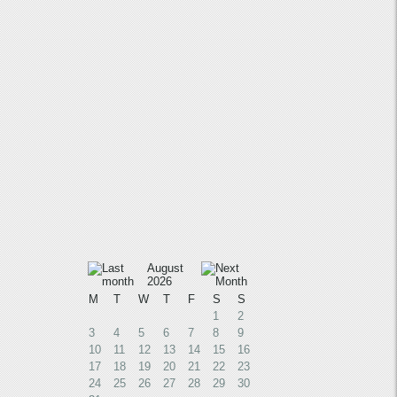
August
2026
M
T
W
T
F
S
S
1
2
3
4
5
6
7
8
9
10
11
12
13
14
15
16
17
18
19
20
21
22
23
24
25
26
27
28
29
30