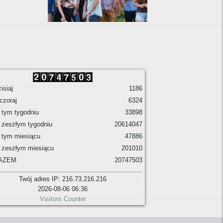
isiaj
1186
czoraj
6324
tym tygodniu
33898
 zeszłym tygodniu
20614047
 tym miesiącu
47886
 zeszłym miesiącu
201010
AZEM
20747503
Twój adres IP: 216.73.216.216
2026-08-06 06:36
Visitors Counter