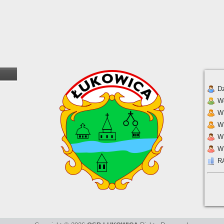
Dz
W
W 
W
W
W
R