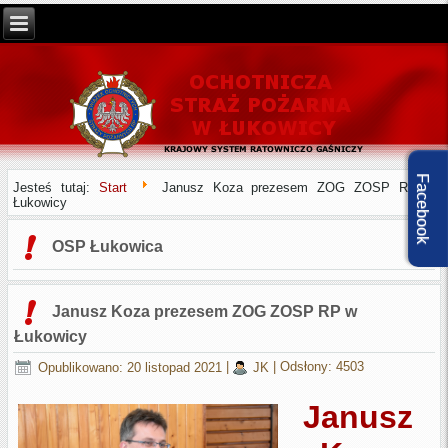
Facebook
Jesteś tutaj:
Start
Janusz Koza prezesem ZOG ZOSP RP w
Łukowicy
OSP Łukowica
Janusz Koza prezesem ZOG ZOSP RP w
Łukowicy
Opublikowano: 20 listopad 2021
|
JK
|
Odsłony: 4503
Janusz