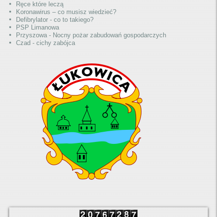
Ręce które leczą
Koronawirus – co musisz wiedzieć?
Defibrylator - co to takiego?
PSP Limanowa
Przyszowa - Nocny pożar zabudowań gospodarczych
Czad - cichy zabójca