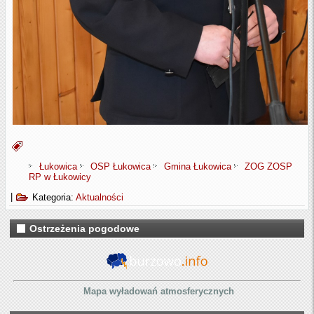
Łukowica
OSP Łukowica
Gmina Łukowica
ZOG ZOSP
RP w Łukowicy
|
Kategoria:
Aktualności
Ostrzeżenia pogodowe
Mapa wyładowań atmosferycznych