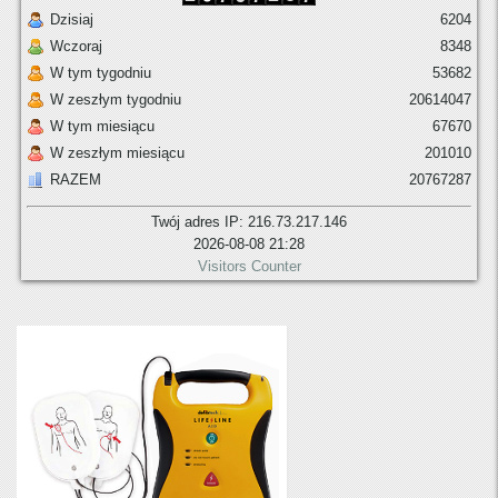
Dzisiaj
6204
Wczoraj
8348
W tym tygodniu
53682
W zeszłym tygodniu
20614047
W tym miesiącu
67670
W zeszłym miesiącu
201010
RAZEM
20767287
Twój adres IP: 216.73.217.146
2026-08-08 21:28
Visitors Counter